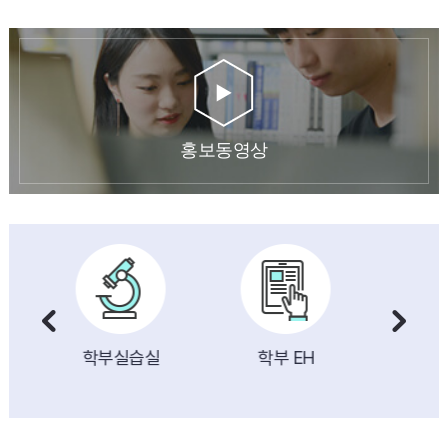
홍보동영상
부 EH
교수진
IT반도체융합대학
교학팀